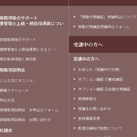
「受験対策講座」受講申込について
格取得後のサポート
康管理士上級・統括指導員につい
受験対策講座受講申込フォーム
資格取得後のサポート
受講中の方へ
健康管理士上級指導員になると･･･
受講中の方へ
単位取得項目と単位数
格取得説明会
お知らせ（受講中の方用）
オプション講座 ①養成講座
こんな方にオススメ！
オプション講座 ②合格対策講座
開催スケジュール
質問票受付
申込方法
受講生お問い合わせ
資格取得説明会 お申込みフォーム
登録情報変更
資格取得説明会 お問い合わせ
教育訓練給付制度について
料請求