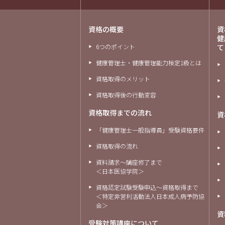
資格の概要
資
健
6つのポイント
て
健康管理士・健康管理能力検定1級とは
資格取得のメリット
資格取得後の行動変容
資格取得までの流れ
資
「健康管理士一般指導員」受験資格要件
資格取得の流れ
資料請求～講座修了まで
＜日本医協学院＞
資格認定試験受験申込～資格取得まで
＜特定非営利活動法人日本成人病予防協
会＞
資
受験対策講座について